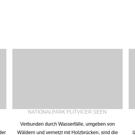
9
8
7
6
10
9
8
7
11
10
9
8
12
11
10
9
12
11
10
12
11
12
NATIONALPARK PLITVICER SEEN
Verbunden durch Wasserfälle, umgeben von
der
Wäldern und vernetzt mit Holzbrücken, sind die
l