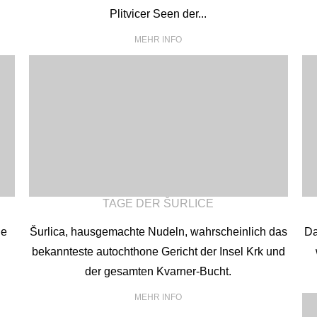
Plitvicer Seen der...
MEHR INFO
TAGE DER ŠURLICE
ie
Šurlica, hausgemachte Nudeln, wahrscheinlich das
Da
bekannteste autochthone Gericht der Insel Krk und
der gesamten Kvarner-Bucht.
MEHR INFO
Englisch
Deutsch
Kroati