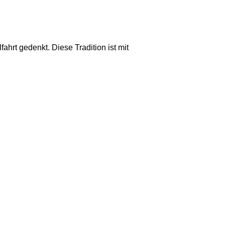
ahrt gedenkt. Diese Tradition ist mit
, statt. Außer dem traditionellen
t Schafskäse. Nach dem
t ein Jugendrennen statt, das von
e und traditionellen Spezialitäten