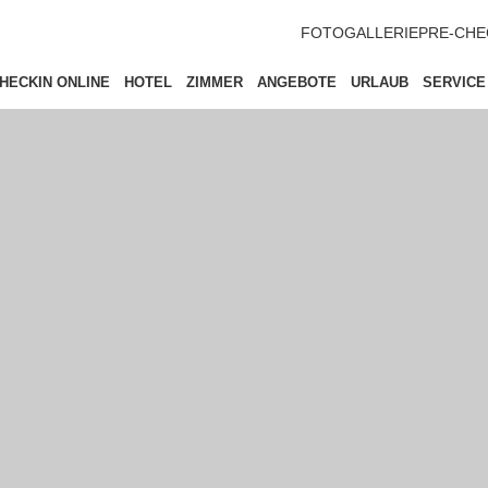
FOTOGALLERIE
PRE-CHE
HECKIN ONLINE
HOTEL
ZIMMER
ANGEBOTE
URLAUB
SERVICE