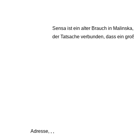
Sensa ist ein alter Brauch in Malinska,
der Tatsache verbunden, dass ein große
Das Hauptereignis findet am Tag der H
Rennen „Teć za sir“, gibt es auch ei
Abendgottesdienst, in der Pfarrkirche 
vielen Menschen entlang der Straße an
statt, bei der traditionelle Lieder und 
Adresse
, , ,