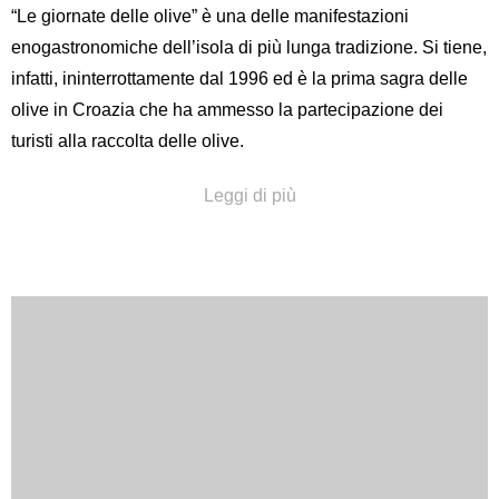
“Le giornate delle olive” è una delle manifestazioni
enogastronomiche dell’isola di più lunga tradizione. Si tiene,
infatti, ininterrottamente dal 1996 ed è la prima sagra delle
olive in Croazia che ha ammesso la partecipazione dei
turisti alla raccolta delle olive.
“Le giornate delle olive” sono un appuntamento fisso d’inizio
Leggi di più
ottobre. Raccolta delle olive a parte, chi si trova sull’isola in
quei giorni potrà visitare sia la mostra di belle arti presso la
galleria “Toš” dedicata al paesaggio isolano e agli alberi
dell’ulivo, sia una fiera che propone tanti prodotti tipici
dell’isola di Veglia e delle isole vicine come l’olio d’oliva,
vari formaggi caprini e pecorini, miele, vino e grappa ai fichi.
Nel corso delle “Giornate delle olive” si organizzano anche
laboratori dedicati al corretto modo di presentare e
degustare l’olio d’oliva riservati agli addetti ai lavori
(olivicoltori, ristoratori e cuochi), utili per apprendere il giusto