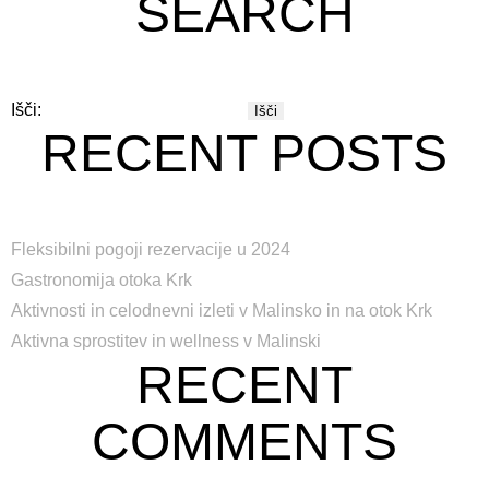
SEARCH
Išči:
RECENT POSTS
Fleksibilni pogoji rezervacije u 2024
Gastronomija otoka Krk
Aktivnosti in celodnevni izleti v Malinsko in na otok Krk
Aktivna sprostitev in wellness v Malinski
RECENT
COMMENTS