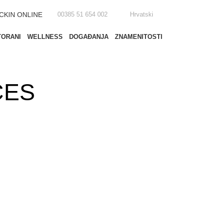
CKIN ONLINE
00385 51 654 002
Hrvatski
TORANI
WELLNESS
DOGAĐANJA
ZNAMENITOSTI
CES