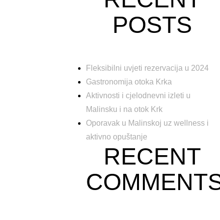
POSTS
Fleksibilni uvjeti rezervacija u 2024
Gastronomija otoka Krka
Aktivnosti i cjelodnevni izleti u
Malinsku i na otok Krk
Oporavak u Malinskoj uz wellness i
aktivno opuštanje
RECENT
COMMENT