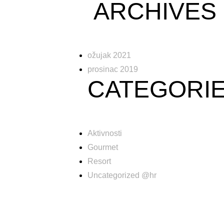
ARCHIVES
ožujak 2021
prosinac 2019
CATEGORI
Aktivnosti
Gourmet
Resort
Uncategorized @hr